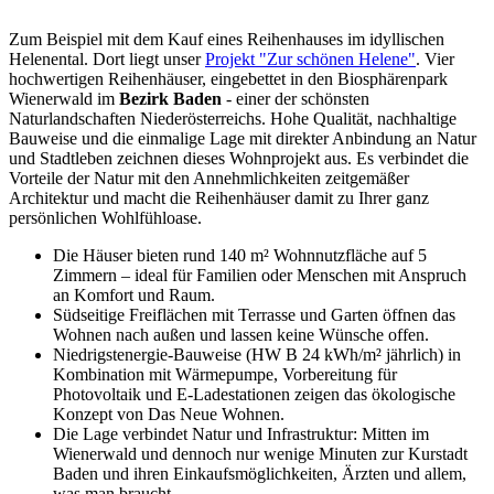
Zum Beispiel mit dem Kauf eines Reihenhauses im idyllischen
Helenental. Dort liegt unser
Projekt "Zur schönen Helene"
. Vier
hochwertigen Reihenhäuser, eingebettet in den Biosphärenpark
Wienerwald im
Bezirk Baden
- einer der schönsten
Naturlandschaften Niederösterreichs. Hohe Qualität, nachhaltige
Bauweise und die einmalige Lage mit direkter Anbindung an Natur
und Stadtleben zeichnen dieses Wohnprojekt aus. Es verbindet die
Vorteile der Natur mit den Annehmlichkeiten zeitgemäßer
Architektur und macht die Reihenhäuser damit zu Ihrer ganz
persönlichen Wohlfühloase.
Die Häuser bieten rund 140 m² Wohnnutzfläche auf 5
Zimmern – ideal für Familien oder Menschen mit Anspruch
an Komfort und Raum.
Südseitige Freiflächen mit Terrasse und Garten öffnen das
Wohnen nach außen und lassen keine Wünsche offen.
Niedrigstenergie‐Bauweise (HW B 24 kWh/m² jährlich) in
Kombination mit Wärmepumpe, Vorbereitung für
Photovoltaik und E-Ladestationen zeigen das ökologische
Konzept von Das Neue Wohnen.
Die Lage verbindet Natur und Infrastruktur: Mitten im
Wienerwald und dennoch nur wenige Minuten zur Kurstadt
Baden und ihren Einkaufsmöglichkeiten, Ärzten und allem,
was man braucht.